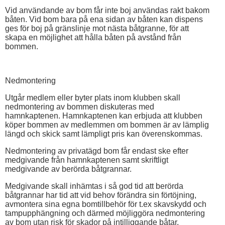
Vid användande av bom får inte boj användas rakt bakom
båten. Vid bom bara på ena sidan av båten kan dispens
ges för boj på gränslinje mot nästa båtgranne, för att
skapa en möjlighet att hålla båten på avstånd från
bommen.
Nedmontering
Utgår medlem eller byter plats inom klubben
skall
nedmontering av bommen diskuteras med
hamnkaptenen. Hamnkaptenen kan erbjuda att klubben
köper bommen av medlemmen om bommen är av lämplig
längd och skick samt lämpligt pris kan överenskommas.
Nedmontering av privatägd bom får endast ske efter
medgivande från hamnkaptenen samt skriftligt
medgivande av berörda båtgrannar.
Medgivande skall inhämtas i så god tid att berörda
båtgrannar har tid att vid behov förändra sin förtöjning,
avmontera sina egna bomtillbehör för t.ex skavskydd och
tampupphängning och därmed möjliggöra nedmontering
av bom utan risk för skador på intilliggande båtar.