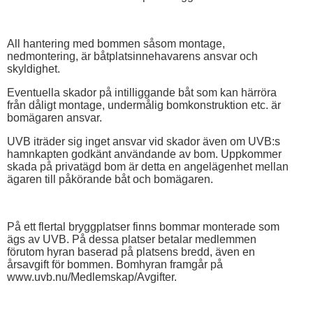
All hantering med bommen såsom montage,
nedmontering, är båtplatsinnehavarens ansvar och
skyldighet.
Eventuella skador på intilliggande båt som kan härröra
från dåligt montage, undermålig bomkonstruktion etc. är
bomägaren ansvar.
UVB iträder sig inget ansvar vid skador även om UVB:s
hamnkapten godkänt användande av bom. Uppkommer
skada på privatägd bom är detta en angelägenhet mellan
ägaren till påkörande båt och bomägaren.
På ett flertal bryggplatser finns bommar monterade som
ägs av UVB. På dessa platser betalar medlemmen
förutom hyran baserad på platsens bredd, även en
årsavgift för bommen. Bomhyran framgår på
www.uvb.nu/Medlemskap/Avgifter.