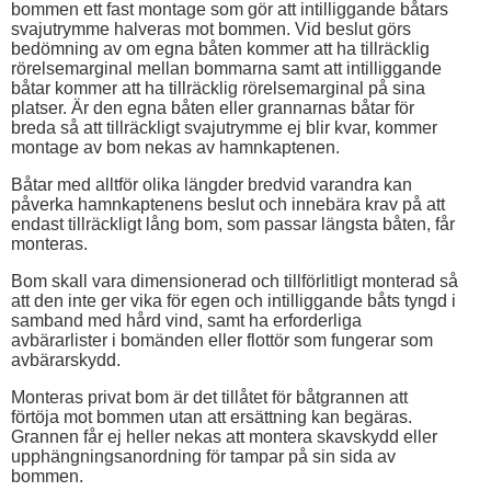
bommen ett fast montage som gör att intilliggande båtars
svajutrymme halveras mot bommen. Vid beslut görs
bedömning av om egna båten kommer att ha tillräcklig
rörelsemarginal mellan bommarna samt att intilliggande
båtar kommer att ha tillräcklig rörelsemarginal på sina
platser. Är den egna båten eller grannarnas båtar för
breda så att tillräckligt svajutrymme ej blir kvar, kommer
montage av bom nekas av hamnkaptenen.
Båtar med alltför olika längder bredvid varandra kan
påverka hamnkaptenens beslut och innebära krav på att
endast tillräckligt lång bom, som passar längsta båten, får
monteras.
Bom skall vara dimensionerad och tillförlitligt monterad så
att den inte ger vika för egen och intilliggande båts tyngd i
samband med hård vind, samt ha erforderliga
avbärarlister i bomänden eller flottör som fungerar som
avbärarskydd.
Monteras privat bom är det tillåtet för båtgrannen att
förtöja mot bommen utan att ersättning kan begäras.
Grannen får ej heller nekas att montera skavskydd eller
upphängningsanordning för tampar på sin sida av
bommen.