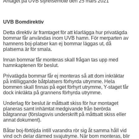
Antaget på UVB styrelsemöte den 25 mars 2021
UVB Bomdirektiv
Detta direktiv är framtaget för att klarlägga hur privatägda
bommar får användas inom UVB hamn. För merparten av
hamnens boj-platser kan ej bommar läggas ut, då
platserna är för smala.
Innan bommar får monteras skall frågan tas upp med
hamnkaptenen för beslut.
Privatägda bommar får ej monteras så att dom inkräktar
på intilliggande båtplatsers förhyrda utrymme. Hela
bommen skall finnas på eget förhyrt utrymme, Y-staget får
dock inkräkta på grannens förhyrda utrymme.
Underlag för beslut är måttsatt skiss för hur montaget
planeras samt inhämtat medgivande från berörda
båtgrannar (förslagsvis underskrift på måttsatt skiss eller
annat dokument).
Båtar boj-förtöjda intill varandra rör sig åt samma håll vid
vind och delar därmed svajutryme. När bom monteras, blir